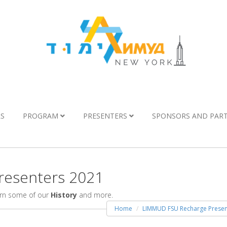
LS
PROGRAM
PRESENTERS
SPONSORS AND PAR
esenters 2021
arn some of our
History
and more.
Home
LIMMUD FSU Recharge Presen