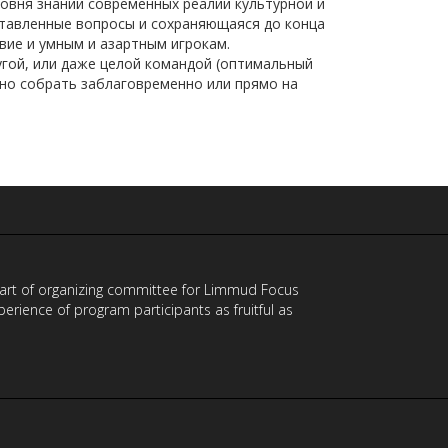
овня знаний современных реалий культурной и
тавленные вопросы и сохраняющаяся до конца
вие и умным и азартным игрокам.
угой, или даже целой командой (оптимальный
жно собрать заблаговременно или прямо на
 part of organizing committee for Limmud Focus
ience of program participants as fruitful as