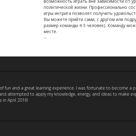
возможность играть вне зависимости от ур
политической жизни. Профессионально сос
игры интрига позволят получить удовольст
Вы можете прийти сами, с другом или подр
размер команды 4-5 человек). Команду мо
месте.
--
 of fun and a great learning experience. I was fortunate to become a
nd attempted to apply my knowledge, energy, and ideas to make exper
in April 2016!