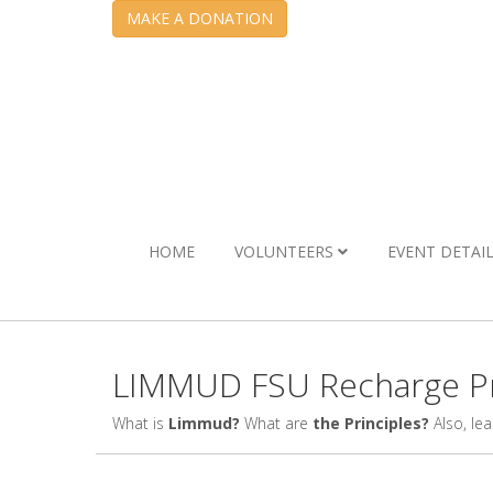
MAKE A DONATION
HOME
VOLUNTEERS
EVENT DETAI
LIMMUD FSU Recharge Pr
What is
Limmud?
What are
the Principles?
Also, le