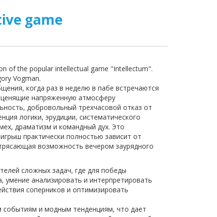
tive game
on of the popular intellectual game "Intellectum".
igory Vogman.
щения, когда раз в неделю в пабе встречаются
, ценящие напряженную атмосферу
льность, добровольный трехчасовой отказ от
нция логики, эрудиции, систематического
смех, драматизм и командный дух. Это
игрыш практически полностью зависит от
потрясающая возможность вечером заурядного
телей сложных задач, где для победы
ка, умение анализировать и интерпретировать
ействия соперников и оптимизировать
 событиям и модным тенденциям, что дает