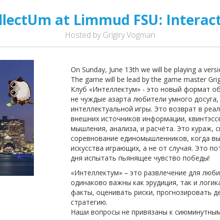
ellectUm at Limmud FSU: Interac
Hosted by Grigiry Vogman
On Sunday, June 13th we will be playing a versi
The game will be lead by the game master Gr
Клуб «Интеллектум» - это новый формат об
не чуждые азарта любители умного досуга
интеллектуальной игры. Это возврат в реа
внешних источников информации, квинтэссе
мышления, анализа, и расчёта. Это кураж, 
соревнование единомышленников, когда вы
искусства играющих, а не от случая. Это 
дня испытать пьянящее чувство победы!
«Интеллектум» – это развлечение для люби
одинаково важны как эрудиция, так и логи
факты, оценивать риски, прогнозировать д
стратегию.
Наши вопросы не привязаны к сиюминутным