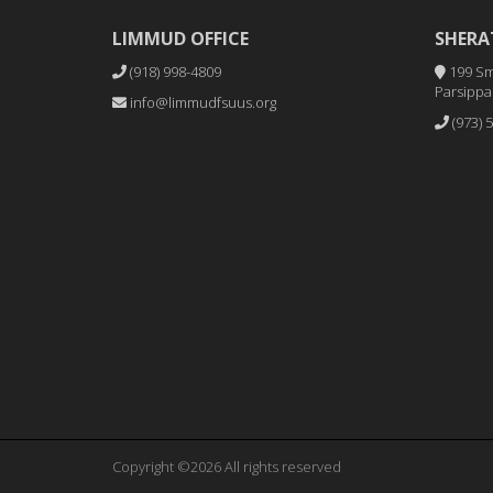
LIMMUD OFFICE
SHERA
(918) 998-4809
199 Sm
Parsippan
info@limmudfsuus.org
(973) 
Copyright ©2026 All rights reserved