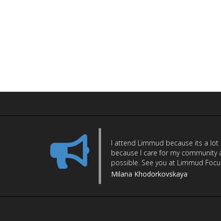
I attend Limmud because its a lot
because I care for my community a
possible. See you at Limmud Focus 
Milana Khodorkovskaya